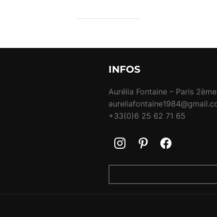
INFOS
Aurélia Fontaine – Paris 2ème
aureliafontaine1984@gmail.
+33(0)6 25 62 71 65
RECHERCHER