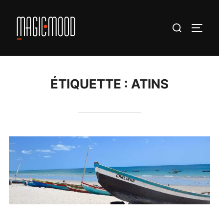
Aller
au
Rechercher :
PERM
contenu
ÉTIQUETTE :
ATINS