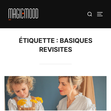
Aller
au
Rechercher :
PERM
contenu
ÉTIQUETTE :
BASIQUES
REVISITES