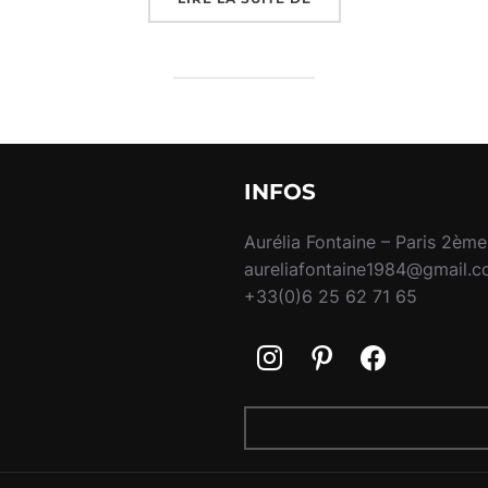
INFOS
Aurélia Fontaine – Paris 2ème
aureliafontaine1984@gmail.
+33(0)6 25 62 71 65
RECHERCHER