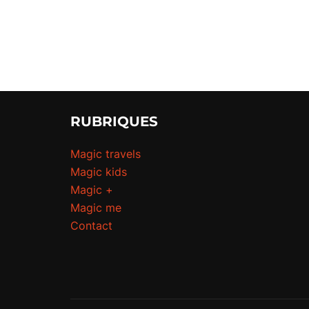
RUBRIQUES
Magic travels
Magic kids
Magic +
Magic me
Contact