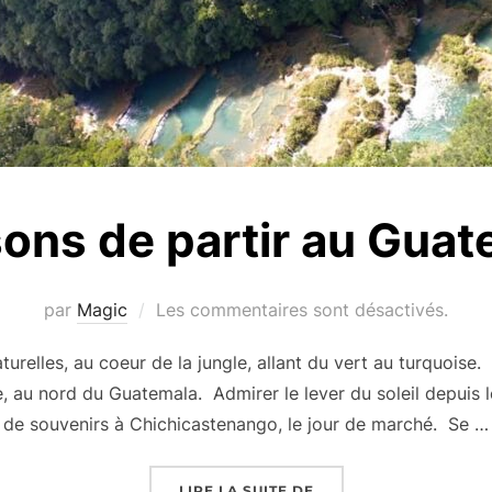
sons de partir au Gua
par
Magic
Les commentaires sont désactivés.
turelles, au coeur de la jungle, allant du vert au turquoise
e, au nord du Guatemala. Admirer le lever du soleil depuis l
de souvenirs à Chichicastenango, le jour de marché. Se …
« 7 RAISONS DE PART
LIRE LA SUITE DE