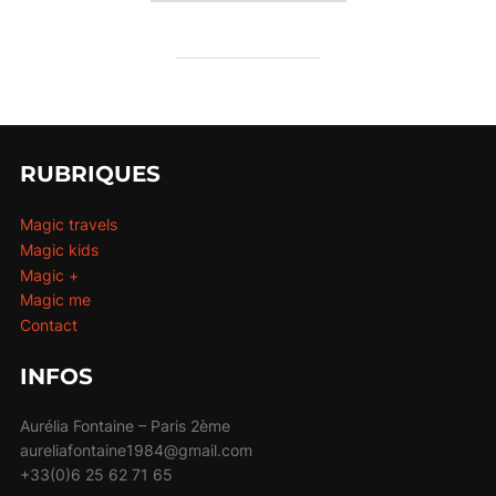
RUBRIQUES
Magic travels
Magic kids
Magic +
Magic me
Contact
INFOS
Aurélia Fontaine – Paris 2ème
aureliafontaine1984@gmail.com
+33(0)6 25 62 71 65