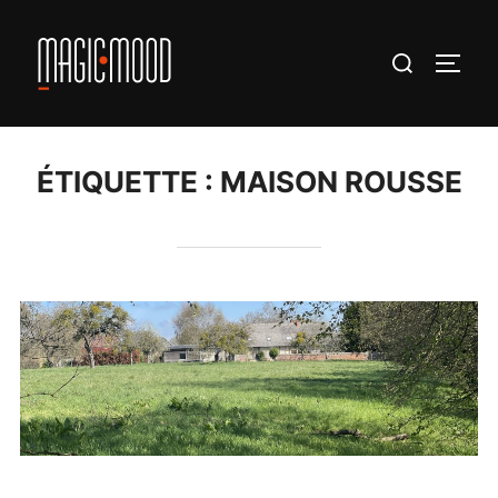
Aller
au
Rechercher :
PERM
contenu
ÉTIQUETTE :
MAISON ROUSSE