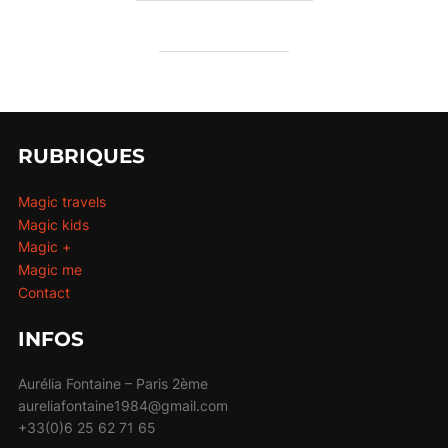
RUBRIQUES
Magic travels
Magic kids
Magic +
Magic me
Contact
INFOS
Aurélia Fontaine – Paris 2ème
aureliafontaine1984@gmail.com
+33(0)6 25 62 71 65