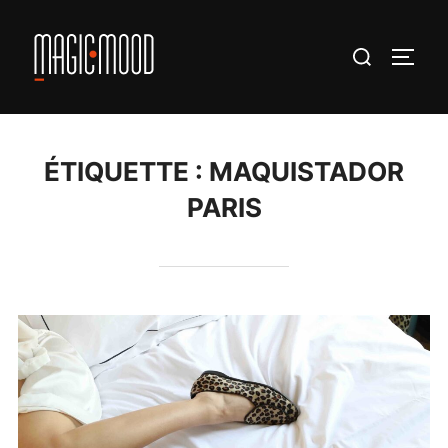
Aller
au
Rechercher :
PERM
contenu
ÉTIQUETTE :
MAQUISTADOR
PARIS