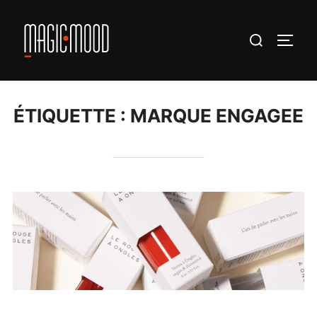
Aller
au
Rechercher :
PERM
contenu
ÉTIQUETTE :
MARQUE ENGAGEE