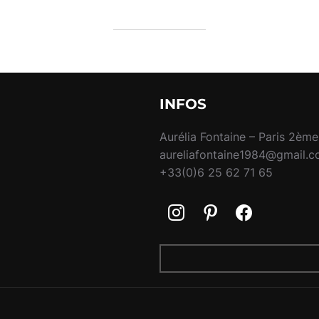
INFOS
Aurélia Fontaine – Paris 2ème
aureliafontaine1984@gmail.
+33(0)6 25 62 71 65
RECHERCHER