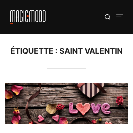
Aller
au
Rechercher :
PERM
contenu
ÉTIQUETTE :
SAINT VALENTIN