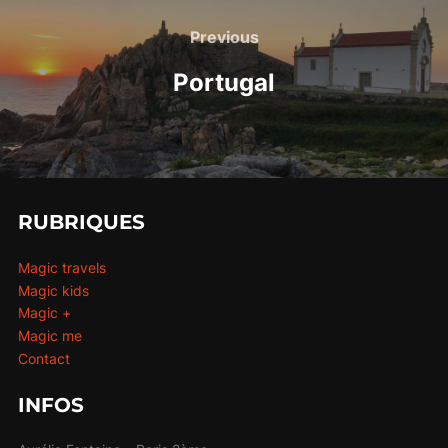
de
Previous
Previous
l’article
Portugal
RUBRIQUES
Magic travels
Magic kids
Magic +
Magic me
Contact
INFOS