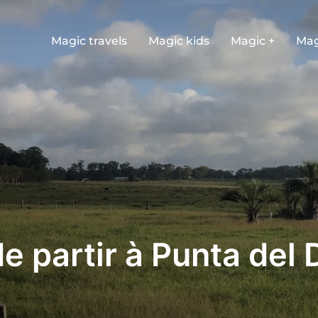
Magic travels
Magic kids
Magic +
Mag
e partir à Punta del 