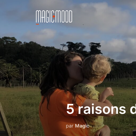
Aller
au
contenu
5 raisons d
par
Magic