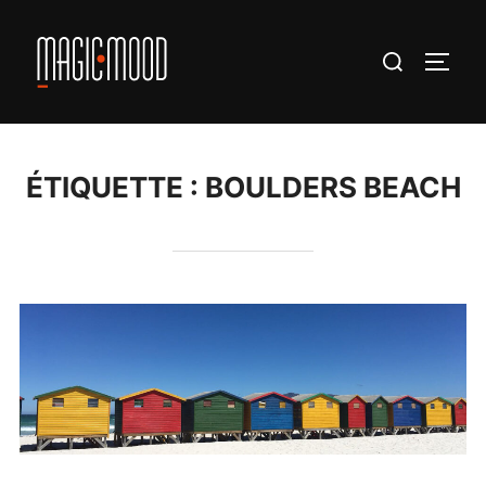
Aller
au
Rechercher :
PERM
contenu
ÉTIQUETTE :
BOULDERS BEACH