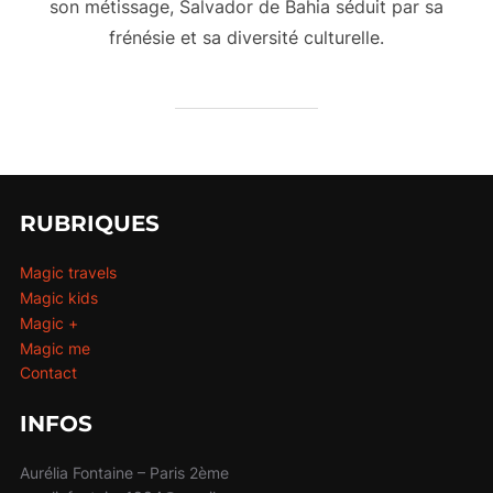
son métissage, Salvador de Bahia séduit par sa
frénésie et sa diversité culturelle.
RUBRIQUES
Magic travels
Magic kids
Magic +
Magic me
Contact
INFOS
Aurélia Fontaine – Paris 2ème