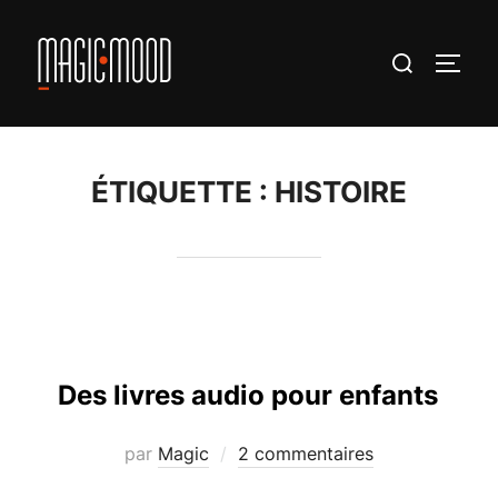
Aller
au
Rechercher :
PERM
contenu
ÉTIQUETTE :
HISTOIRE
Des livres audio pour enfants
par
Magic
2 commentaires