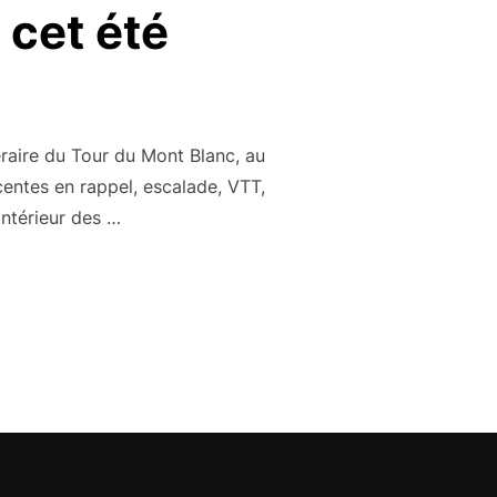
 cet été
éraire du Tour du Mont Blanc, au
entes en rappel, escalade, VTT,
intérieur des …
IR À MEGÈVE CET ÉTÉ »