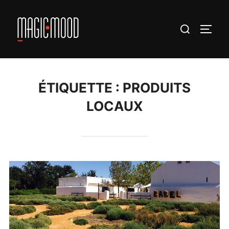
Aller
au
Rechercher :
PERM
contenu
ÉTIQUETTE :
PRODUITS
LOCAUX